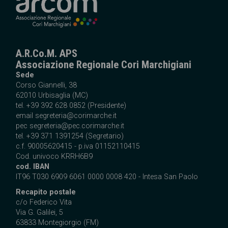
A.R.Co.M. APS
Associazione Regionale Cori Marchigiani
Sede
Corso Giannelli, 38
62010 Urbisaglia (MC)
tel. +39 392 628 0852 (Presidente)
email
segreteria@corimarche.it
pec segreteria@pec.corimarche.it
tel. +39 371 1391254 (Segretario)
c.f. 90005620415 - p.iva 01152110415
Cod. univoco KRRH6B9
cod. IBAN
IT96 T030 6909 6061 0000 0008 420 - Intesa San Paolo
Recapito postale
c/o Federico Vita
Via G. Galilei, 5
63833 Montegiorgio (FM)