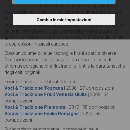
repertorio corale di tradizione orale delle regioni italiane,
con un duplice obiettivo: da un lato incentivare la ricerca e
lo studio delle fonti del canto di tradizione offrendo la
Cambia le mie impostazioni
possibilità ad ogni regione di pubblicare le proprie proposte,
dall'altro stimolare i giovani compositori ad occuparsi di
questo importante "corpus" tematico, fondamentale in tutte
le espressioni musicali europee.
Ciascun volume dunque raccoglie brani adatti a diverse
formazioni corali, accompagnati da accurate schede
etnomusicologiche che illustrano le fonti e le caratteristiche
degli esiti originali.
Finora sono stati pubblicati 4 volumi:
Voci & Tradizione Toscana
| 2008 | 27 composizioni
Voci & Tradizione Friuli Venezia Giulia
| 2009 | 34
composizioni
Voci & Tradizione Piemonte
| 2012 | 28 composizioni
Voci & Tradizione Emilia Romagna
| 2020 | 36
composizioni
Si ringraziano sentitamente i componenti della