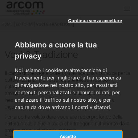
Togg
navig
Continua senza accettare
HOME
EDITORIA
VOCI E TRADIZIONI
Abbiamo a cuore la tua
Voci & Tradizione
privacy
Noi usiamo i cookies e altre tecniche di
Il canto di tradizione orale costituisce una ricchezza per la
tracciamento per migliorare la tua esperienza
cultura italiana: le diverse regioni, intese in senso
di navigazione nel nostro sito, per mostrarti
antropologico-culturale oltre che geografico-
contenuti personalizzati e annunci mirati, per
amministrativo, possiedono ciascuna un patrimonio
analizzare il traffico sul nostro sito, e per
inestimabile, caratterizzato dalle proprie peculiarità
linguistiche, formali e musicali.
capire da dove arrivano i nostri visitatori.
Feniarco ha voluto dare voce alle radici profonde della
cultura orale, a quelle radici che traggono nutrimento dalla
propria terra, dal proprio territorio.
Accetto
È nata così
Voci & Tradizione
, una collana dedicata al