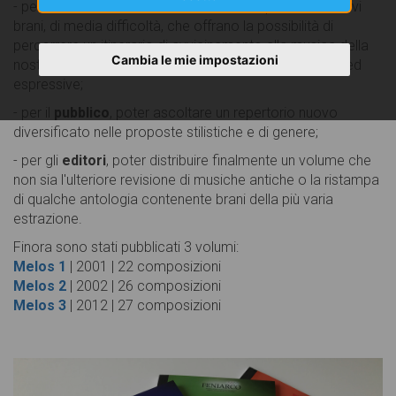
- per i
cori
ed i loro
direttori
, avere a disposizione nuovi
brani, di media difficoltà, che offrano la possibilità di
percorrere un itinerario di avvicinamento alla musica della
Cambia le mie impostazioni
nostra epoca e alle sue nuove proposte di linguaggio ed
espressive;
- per il
pubblico
, poter ascoltare un repertorio nuovo
diversificato nelle proposte stilistiche e di genere;
- per gli
editori
, poter distribuire finalmente un volume che
non sia l'ulteriore revisione di musiche antiche o la ristampa
di qualche antologia contenente brani della più varia
estrazione.
Finora sono stati pubblicati 3 volumi:
Melos 1
| 2001 | 22 composizioni
Melos 2
| 2002 | 26 composizioni
Melos 3
| 2012 | 27 composizioni