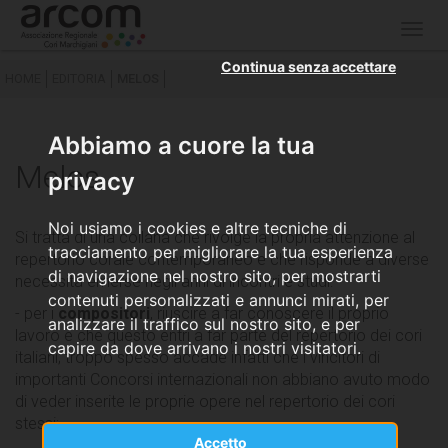
Togg
navig
Continua senza accettare
HOME
EDITORIA
MELOS
Abbiamo a cuore la tua
Melos
privacy
Noi usiamo i cookies e altre tecniche di
Si tratta di una collana che rivolge la propria attenzione al
tracciamento per migliorare la tua esperienza
repertorio corale contemporaneo e che risponde a diverse
di navigazione nel nostro sito, per mostrarti
necessità emerse negli anni di incontri e studi:
contenuti personalizzati e annunci mirati, per
- per i
compositori
, riuscire a far conoscere il proprio
analizzare il traffico sul nostro sito, e per
lavoro e che questo entri a far parte del repertorio dei cori
capire da dove arrivano i nostri visitatori.
italiani; troppo spesso accade infatti che i vincitori di
importanti Concorsi internazionali non abbiano avuto modo
di veder inserite le proprie opere nel repertorio dei cori
stessi;
Accetto