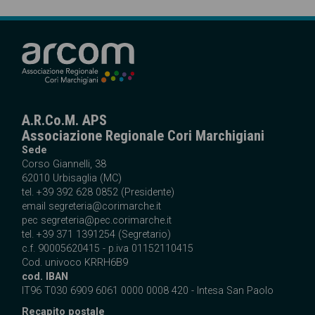
A.R.Co.M. APS
Associazione Regionale Cori Marchigiani
Sede
Corso Giannelli, 38
62010 Urbisaglia (MC)
tel. +39 392 628 0852 (Presidente)
email
segreteria@corimarche.it
pec segreteria@pec.corimarche.it
tel. +39 371 1391254 (Segretario)
c.f. 90005620415 - p.iva 01152110415
Cod. univoco KRRH6B9
cod. IBAN
IT96 T030 6909 6061 0000 0008 420 - Intesa San Paolo
Recapito postale